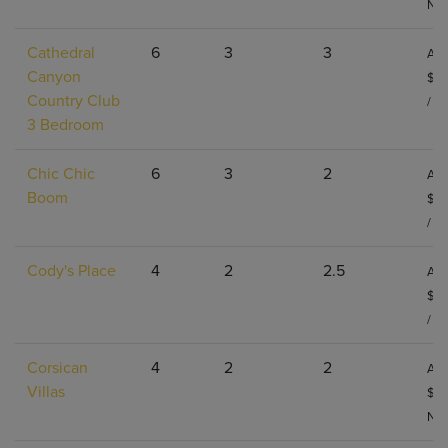
Nig
Cathedral
6
3
3
AV
Canyon
$12
Country Club
/ N
3 Bedroom
Chic Chic
6
3
2
AV
Boom
$2
/ N
Cody's Place
4
2
2.5
AV
$25
/ N
Corsican
4
2
2
AV
Villas
$116
Nig