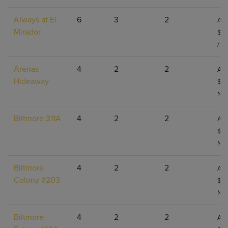
Always at El
6
3
2
AV
Mirador
$3
/ N
Arenas
4
2
2
AV
Hideaway
$167
Nig
Biltmore 311A
4
2
2
AV
$85
Nig
Biltmore
4
2
2
AV
Colony #203
$17
Nig
Biltmore
4
2
2
AV