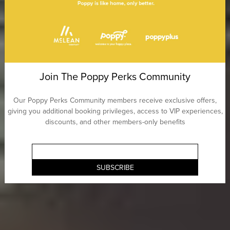
Join The Poppy Perks Community
Our Poppy Perks Community members receive exclusive offers,
giving you additional booking privileges, access to VIP experiences,
discounts, and other members-only benefits
SUBSCRIBE