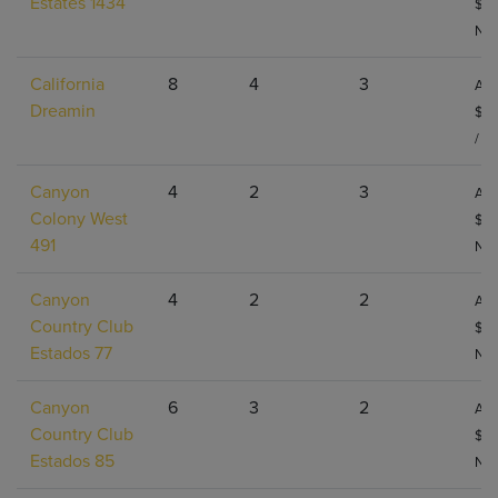
Estates 1434
$14
Nig
California
8
4
3
AV
Dreamin
$4
/ N
Canyon
4
2
3
AV
Colony West
$13
491
Nig
Canyon
4
2
2
AV
Country Club
$11
Estados 77
Nig
Canyon
6
3
2
AV
Country Club
$121
Estados 85
Nig