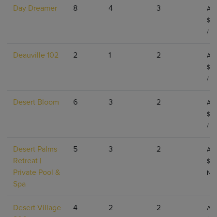
Day Dreamer
8
4
3
AV
$6
/ N
Deauville 102
2
1
2
AV
$22
/ N
Desert Bloom
6
3
2
AV
$38
/ N
Desert Palms
5
3
2
AV
Retreat |
$15
Private Pool &
Nig
Spa
Desert Village
4
2
2
AV