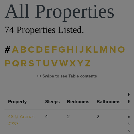
All Properties
74 Properties Listed.
#
A
B
C
D
E
F
G
H
I
J
K
L
M
N
O
P
Q
R
S
T
U
V
W
X
Y
Z
Swipe to see Table contents
Pr
Property
Sleeps
Bedrooms
Bathrooms
Ra
48 @ Arenas
4
2
2
AV
#737
$19
Nig