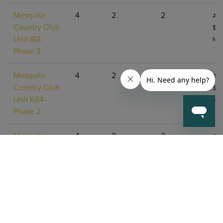
Mesquite
4
2
2
AV
Country Club
$16
Unit I63-
Nig
Phase 3
Mesquite
4
2
2
AV
Country Club
$13
Unit K64-
Nig
Phase 2
Mesquite
4
2
2
AV
Country Club
$118
Unit L81-
Nig
Phase 3
Mesquite
4
2
2
AV
Country Club
$19
Unit L86-
/ N